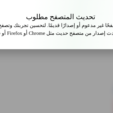
تحديث المتصفح مطلوب
حًا غير مدعوم أو إصدارًا قديمًا. لتحسين تجربتك وتصف
تصفح حديث مثل Chrome أو Firefox أو Edge أو Safari.
رنسا