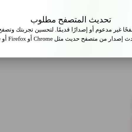
تحديث المتصفح مطلوب
حًا غير مدعوم أو إصدارًا قديمًا. لتحسين تجربتك وتصف
تصفح حديث مثل Chrome أو Firefox أو Edge أو Safari.
رنسا