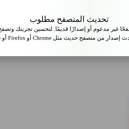
تحديث المتصفح مطلوب
حًا غير مدعوم أو إصدارًا قديمًا. لتحسين تجربتك وتصف
تصفح حديث مثل Chrome أو Firefox أو Edge أو Safari.
رنسا