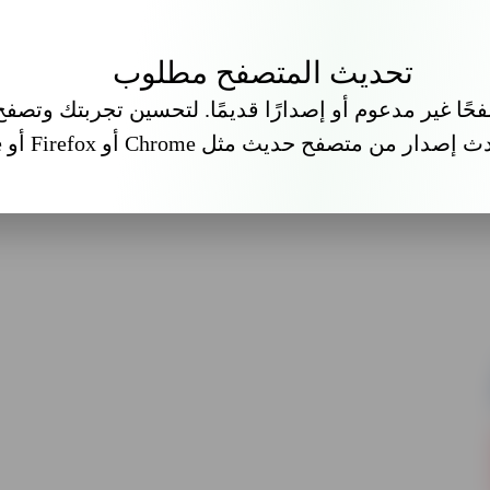
تحديث المتصفح مطلوب
حًا غير مدعوم أو إصدارًا قديمًا. لتحسين تجربتك وتصف
تصفح حديث مثل Chrome أو Firefox أو Edge أو Safari.
رنسا